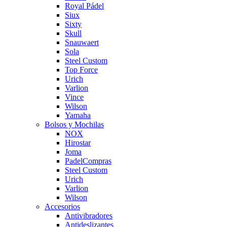
Royal Pádel
Siux
Sixty
Skull
Snauwaert
Sola
Steel Custom
Top Force
Urich
Varlion
Vince
Wilson
Yamaha
Bolsos y Mochilas
NOX
Hirostar
Joma
PadelCompras
Steel Custom
Urich
Varlion
Wilson
Accesorios
Antivibradores
Antideslizantes