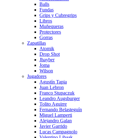
Balls
Fundas
Grips y Cubregrips
Libros
Muñequeras
Protectores
Gorras
Zapatillas
Atomik
Drop Shot
Jhayber
Joma
Wilson
Jugadores
Agustín Tapia
Juan Lebron
Franco Stupaczuk
Leandro Augsburger
Tolito Aguirre
Fernando Belasteguín
Miguel Lamperti
Alejandro Galan
Javier Garrido
Lucas Campagnolo
Valentino Libaak