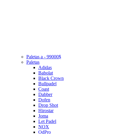
Paletas a - 99000$
Paletas
Adidas
Babolat
Black Crown
Bullpadel
Coast
Dabber
Dofen
Drop Shot
Hirostar
Joma
Let Padel
NOX
OdPro