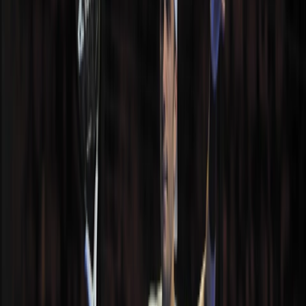
Acceda a su cuenta
Inicio
.
Jugadores
.
Alejandro Galan
Inicio
.
Jugadores
.
Alejandro Galan
Alejandro Galan
Próximamente