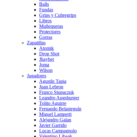
Balls
Fundas
Grips y Cubregrips
Libros
Muñequeras
Protectores
Gorras
Zapatillas
Atomik
Drop Shot
Jhayber
Joma
Wilson
Jugadores
Agustín Tapia
Juan Lebron
Franco Stupaczuk
Leandro Augsburger
Tolito Aguirre
Fernando Belasteguín
Miguel Lamperti
Alejandro Galan
Javier Garrido
Lucas Campagnolo
Valentino Libaak