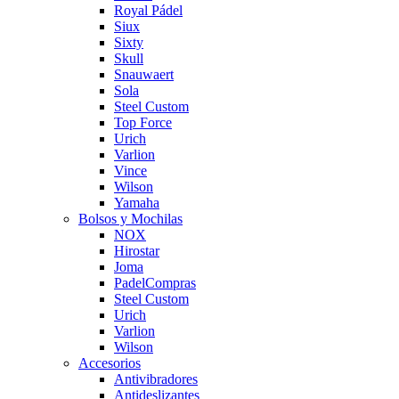
Royal Pádel
Siux
Sixty
Skull
Snauwaert
Sola
Steel Custom
Top Force
Urich
Varlion
Vince
Wilson
Yamaha
Bolsos y Mochilas
NOX
Hirostar
Joma
PadelCompras
Steel Custom
Urich
Varlion
Wilson
Accesorios
Antivibradores
Antideslizantes